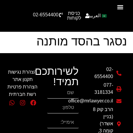
כניסת
02-6554400
العربية
הצוות שלנו
תחומי עיסוק
סיפורי הצלחה
טפסים להורדה
לקוחות
נסגר בהסד מותנה
לשירותכם
02-
הצהרת נגישות
6554400
תמיד!
תקנון אתר
077-
הצהרת פרטיות
3181334
רשת חברתית
office@mrlawyer.co.il
הרב קוק 8
(בניין
אשדר)
קומה 3,