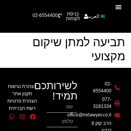
כניסת
02-6554400
العربية
הצוות שלנו
תחומי עיסוק
סיפורי הצלחה
טפסים להורדה
לקוחות
תביעה למתן שיקום
מקצועי
לשירותכם
02-
הצהרת נגישות
6554400
תמיד!
תקנון אתר
077-
הצהרת פרטיות
3181334
רשת חברתית
office@mrlawyer.co.il
הרב קוק 8
(בניין