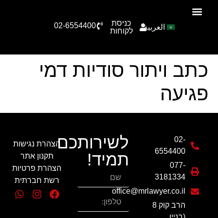
כניסת
02-6554400
العربية
הצוות שלנו
תחומי עיסוק
סיפורי הצלחה
טפסים להורדה
לקוחות
כתב ויתור סודיות דמי
פגיעה
לשירותכם
02-
הצהרת נגישות
6554400
תמיד!
תקנון אתר
077-
הצהרת פרטיות
3181334
רשת חברתית
office@mrlawyer.co.il
הרב קוק 8
(בניין