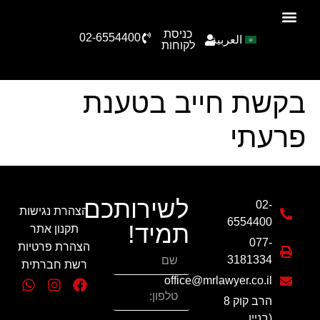
כניסת
02-6554400
العربية
הצוות שלנו
תחומי עיסוק
סיפורי הצלחה
טפסים להורדה
לקוחות
בקשת חייב בטענת
פרעתי
לשירותכם
02-
הצהרת נגישות
6554400
תמיד!
תקנון אתר
077-
הצהרת פרטיות
3181334
רשת חברתית
office@mrlawyer.co.il
הרב קוק 8
(בניין