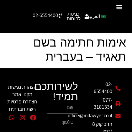
כניסת
02-6554400
العربية
הצוות שלנו
תחומי עיסוק
סיפורי הצלחה
טפסים להורדה
לקוחות
אימות חתימה בשם
תאגיד – בעברית
לשירותכם
02-
הצהרת נגישות
6554400
תמיד!
תקנון אתר
077-
הצהרת פרטיות
3181334
רשת חברתית
office@mrlawyer.co.il
הרב קוק 8
(בניין