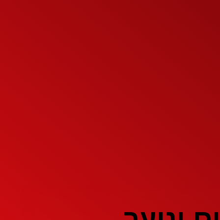
ם ונוער