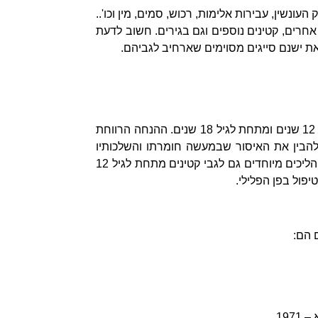
ונשין, עבירות אלימות, רכוש, סמים, מין וכו'..
חרים, קטינים נוספים וגם בגירים. חשוב לדעת
 זאת ישנם סייגים מסוימים שארחיב לגביהם.
כל מי שגילו ביום ביצוע העבירה הפלילית הוא מעל מגיל 12 שנים ומתחת לגיל 18 שנים. ההנחה הרווחת
 בוגרים דיים בכדי להבין את האיסור שבמעשה חומרתו והשלכותיו
הפליליות ולכן אינם כשירים לעמוד לדין. לציין כי, קיימים הליכים מיוחדים גם לגבי קטינים מתחת לגיל 12
פול בפן הפלילי.
 הם:
19.