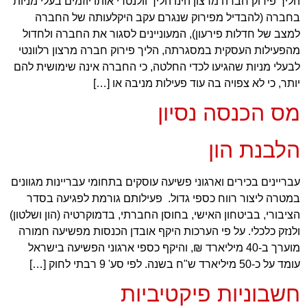
הליך פירוק חברה מרצון הינו הליך וולנטרי אותו יוזמים בעלי מניות
בחברה (להבדיל מפירוק שנגרם עקב היקלעותה של החברה
למצב של חדלות פירעון), המעוניינים לסגור את החברה ולחדול
מהפעילות העסקית במסגרתה, הליך פירוק חברה מרצון רלוונטי
לבעלי מניות שהגיעו לכדי החלטה, כי החברה אינה שימושית להם
יותר, כי לא צפויה בה עוד פעילות מניבה או […]
מס הכנסה נסיון
הלבנת הון
עבריינים בכירים וארגוני פשיעה עוסקים בתחומי עבריינות מגוונים
במטרה ליצור רווח כספי גדול. פעילותם גורמת לפגיעה בסדר
הציבורי, בביטחון האישי, בחוסן החברתי, בדמוקרטיה (הון ושלטון)
ולנזק כלכלי. על פי הערכות היקף אובדן הכנסות מפשיעה חמורה
מוערך ב-40 מיליארד ₪, והיקף כספי ארגוני הפשיעה בישראל
עומד על כ-50 מיליארד ש"ח בשנה. לפי סע' 9 רבתי לחוק […]
חשבוניות פיקטיביות