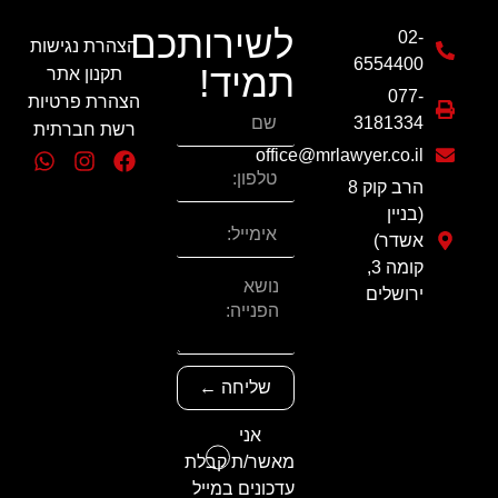
לשירותכם
02-
הצהרת נגישות
6554400
תמיד!
תקנון אתר
077-
הצהרת פרטיות
3181334
רשת חברתית
office@mrlawyer.co.il
הרב קוק 8
(בניין
אשדר)
קומה 3,
ירושלים
שליחה ←
אני
מאשר/ת קבלת
עדכונים במייל