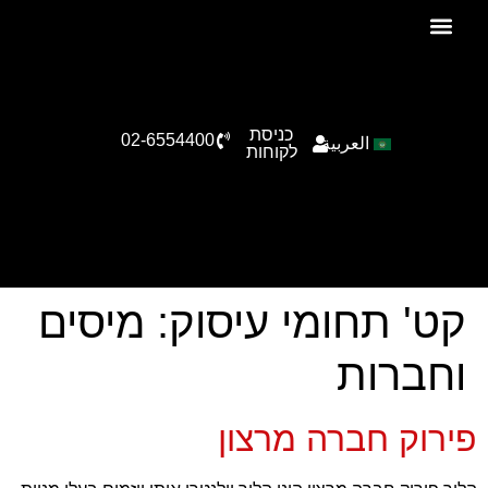
הצוות שלנו
תחומי עיסוק
סיפורי הצלחה
טפסים להורדה
כניסת
02-6554400
العربية
לקוחות
קט' תחומי עיסוק:
מיסים
וחברות
פירוק חברה מרצון