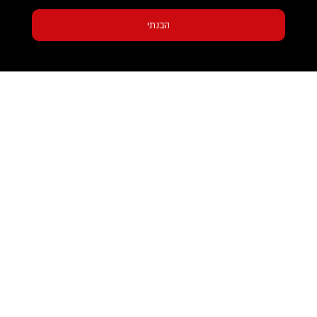
הבנתי
הצהרת פרטיות
סיפורי הצלחה
צו הריסה בוטל