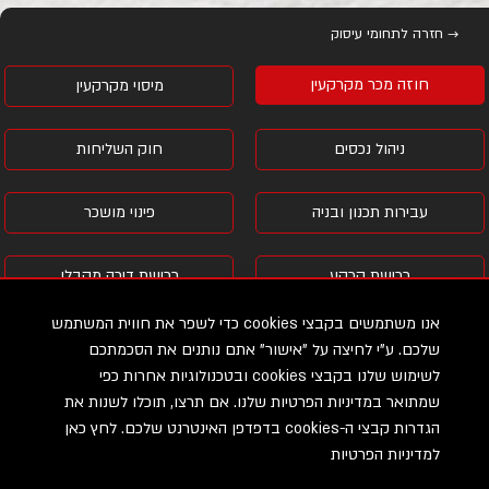
→ חזרה לתחומי עיסוק
חוזה מכר מקרקעין
מיסוי מקרקעין
ניהול נכסים
חוק השליחות
עבירות תכנון ובניה
פינוי מושכר
רכישת קרקע
רכישת דירה מקבלן
אנו משתמשים בקבצי cookies כדי לשפר את חווית המשתמש
חברה משכנת
פירוק שיתוף מקרקעין
שלכם. ע"י לחיצה על "אישור" אתם נותנים את הסכמתכם
לשימוש שלנו בקבצי cookies ובטכנולוגיות אחרות כפי
פיצול דירות
מנהלי
שמתואר במדיניות הפרטיות שלנו. אם תרצו, תוכלו לשנות את
הגדרות קבצי ה-cookies בדפדפן האינטרנט שלכם. לחץ כאן
למדיניות הפרטיות
נוטריון