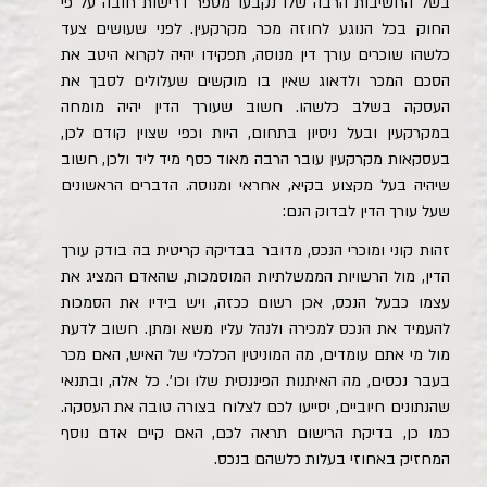
בשל החשיבות הרבה שלו נקבעו מספר דרישות חובה על פי
החוק בכל הנוגע לחוזה מכר מקרקעין. לפני שעושים צעד
כלשהו שוכרים עורך דין מנוסה, תפקידו יהיה לקרוא היטב את
הסכם המכר ולדאוג שאין בו מוקשים שעלולים לסבך את
העסקה בשלב כלשהו. חשוב שעורך הדין יהיה מומחה
במקרקעין ובעל ניסיון בתחום, היות וכפי שצוין קודם לכן,
בעסקאות מקרקעין עובר הרבה מאוד כסף מיד ליד ולכן, חשוב
שיהיה בעל מקצוע בקיא, אחראי ומנוסה. הדברים הראשונים
שעל עורך הדין לבדוק הנם:
זהות קוני ומוכרי הנכס, מדובר בבדיקה קריטית בה בודק עורך
הדין, מול הרשויות הממשלתיות המוסמכות, שהאדם המציג את
עצמו כבעל הנכס, אכן רשום ככזה, ויש בידיו את הסמכות
להעמיד את הנכס למכירה ולנהל עליו משא ומתן. חשוב לדעת
מול מי אתם עומדים, מה המוניטין הכלכלי של האיש, האם מכר
בעבר נכסים, מה האיתנות הפיננסית שלו וכו'. כל אלה, ובתנאי
שהנתונים חיוביים, יסייעו לכם לצלוח בצורה טובה את העסקה.
כמו כן, בדיקת הרישום תראה לכם, האם קיים אדם נוסף
המחזיק באחוזי בעלות כלשהם בנכס.